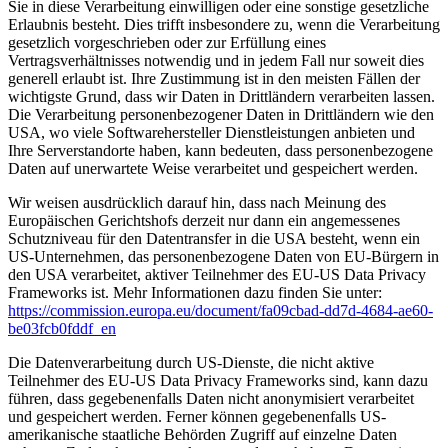
Sie in diese Verarbeitung einwilligen oder eine sonstige gesetzliche
Erlaubnis besteht. Dies trifft insbesondere zu, wenn die Verarbeitung
gesetzlich vorgeschrieben oder zur Erfüllung eines
Vertragsverhältnisses notwendig und in jedem Fall nur soweit dies
generell erlaubt ist. Ihre Zustimmung ist in den meisten Fällen der
wichtigste Grund, dass wir Daten in Drittländern verarbeiten lassen.
Die Verarbeitung personenbezogener Daten in Drittländern wie den
USA, wo viele Softwarehersteller Dienstleistungen anbieten und
Ihre Serverstandorte haben, kann bedeuten, dass personenbezogene
Daten auf unerwartete Weise verarbeitet und gespeichert werden.
Wir weisen ausdrücklich darauf hin, dass nach Meinung des
Europäischen Gerichtshofs derzeit nur dann ein angemessenes
Schutzniveau für den Datentransfer in die USA besteht, wenn ein
US-Unternehmen, das personenbezogene Daten von EU-Bürgern in
den USA verarbeitet, aktiver Teilnehmer des EU-US Data Privacy
Frameworks ist. Mehr Informationen dazu finden Sie unter:
https://commission.europa.eu/document/fa09cbad-dd7d-4684-ae60-
be03fcb0fddf_en
Die Datenverarbeitung durch US-Dienste, die nicht aktive
Teilnehmer des EU-US Data Privacy Frameworks sind, kann dazu
führen, dass gegebenenfalls Daten nicht anonymisiert verarbeitet
und gespeichert werden. Ferner können gegebenenfalls US-
amerikanische staatliche Behörden Zugriff auf einzelne Daten