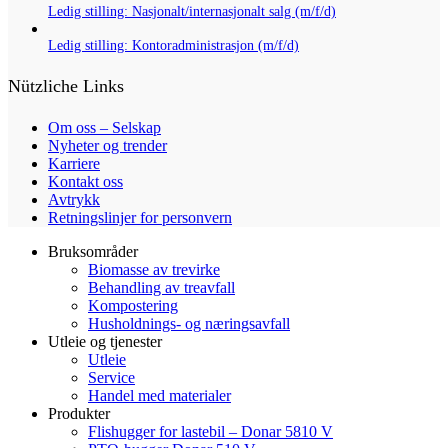
Ledig stilling: Nasjonalt/internasjonalt salg (m/f/d)
Ledig stilling: Kontoradministrasjon (m/f/d)
Nützliche Links
Om oss – Selskap
Nyheter og trender
Karriere
Kontakt oss
Avtrykk
Retningslinjer for personvern
Bruksområder
Biomasse av trevirke
Behandling av treavfall
Kompostering
Husholdnings- og næringsavfall
Utleie og tjenester
Utleie
Service
Handel med materialer
Produkter
Flishugger for lastebil – Donar 5810 V