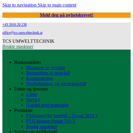
Skip to navigation
Skip to main content
Meld deg på nyhetsbrevet!
+43 2616 20 238
office@tcs-umwelttechnik.at
TCS UMWELTTECHNIK
Brukte maskiner
Bruksområder
Biomasse av trevirke
Behandling av treavfall
Kompostering
Husholdnings- og næringsavfall
Utleie og tjenester
Utleie
Service
Handel med materialer
Produkter
Flishugger for lastebil – Donar 5810 V
PTO-hugger Donar 510 V
Brukte maskiner
Service og vedlikehold