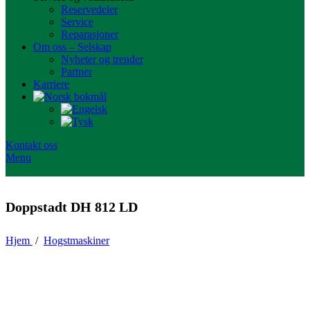
Reservedeler
Service
Reparasjoner
Om oss – Selskap
Nyheter og trender
Partner
Karriere
Kontakt oss
Menu
Doppstadt DH 812 LD
Hjem
/
Hogstmaskiner