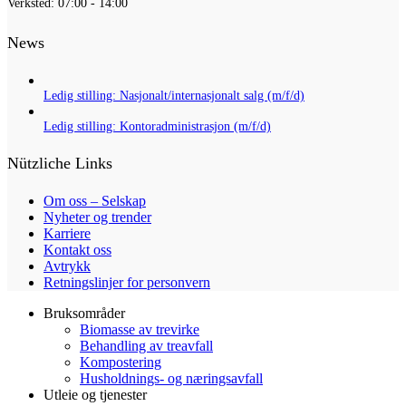
Verksted: 07:00 - 14:00
News
Ledig stilling: Nasjonalt/internasjonalt salg (m/f/d)
Ledig stilling: Kontoradministrasjon (m/f/d)
Nützliche Links
Om oss – Selskap
Nyheter og trender
Karriere
Kontakt oss
Avtrykk
Retningslinjer for personvern
Bruksområder
Biomasse av trevirke
Behandling av treavfall
Kompostering
Husholdnings- og næringsavfall
Utleie og tjenester