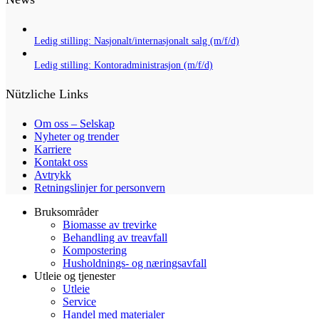
Ledig stilling: Nasjonalt/internasjonalt salg (m/f/d)
Ledig stilling: Kontoradministrasjon (m/f/d)
Nützliche Links
Om oss – Selskap
Nyheter og trender
Karriere
Kontakt oss
Avtrykk
Retningslinjer for personvern
Bruksområder
Biomasse av trevirke
Behandling av treavfall
Kompostering
Husholdnings- og næringsavfall
Utleie og tjenester
Utleie
Service
Handel med materialer