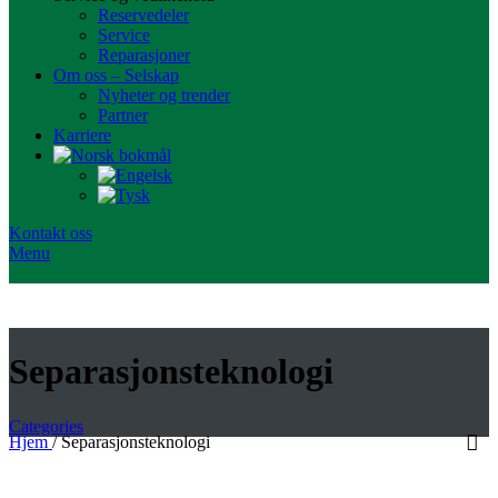
Reservedeler
Service
Reparasjoner
Om oss – Selskap
Nyheter og trender
Partner
Karriere
Kontakt oss
Menu
Separasjonsteknologi
Categories
Hjem
/
Separasjonsteknologi