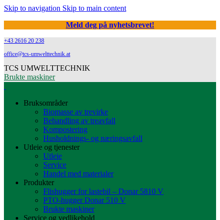
Skip to navigation
Skip to main content
Meld deg på nyhetsbrevet!
+43 2616 20 238
office@tcs-umwelttechnik.at
TCS UMWELTTECHNIK
Brukte maskiner
Bruksområder
Biomasse av trevirke
Behandling av treavfall
Kompostering
Husholdnings- og næringsavfall
Utleie og tjenester
Utleie
Service
Handel med materialer
Produkter
Flishugger for lastebil – Donar 5810 V
PTO-hugger Donar 510 V
Brukte maskiner
Service og vedlikehold